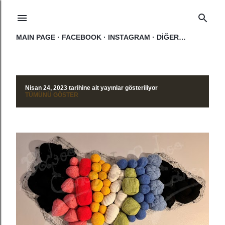
Ana içeriğe atla
MAIN PAGE
FACEBOOK
INSTAGRAM
DIĞER…
Nisan 24, 2023 tarihine ait yayınlar gösteriliyor
K
TÜMÜNÜ GÖSTER
a
y
ı
t
l
a