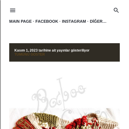
Ana içeriğe atla
MAIN PAGE
FACEBOOK
INSTAGRAM
DIĞER…
Kasım 1, 2023 tarihine ait yayınlar gösteriliyor
K
TÜMÜNÜ GÖSTER
a
y
ı
t
l
a