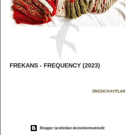
r
FREKANS - FREQUENCY (2023)
ÖNCEKI KAYITLAR
Blogger tarafından desteklenmektedir