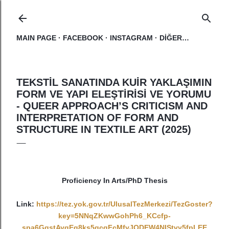
Ana içeriğe atla
MAIN PAGE
FACEBOOK
INSTAGRAM
DIĞER…
TEKSTİL SANATINDA KUİR YAKLAŞIMIN
FORM VE YAPI ELEŞTİRİSİ VE YORUMU
- QUEER APPROACH’S CRITICISM AND
INTERPRETATION OF FORM AND
STRUCTURE IN TEXTILE ART (2025)
Proficiency In Arts/PhD Thesis
Link:
https://tez.yok.gov.tr/UlusalTezMerkezi/TezGoster?
key=5NNqZKwwGohPh6_KCcfp-
spa6GgstAygEq8ks5gcqFcMfyJQDEW4NIStvy5fpLEE